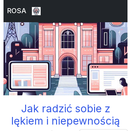
ROSA
Jak radzić sobie z
lękiem i niepewnością