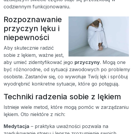
codziennym funkcjonowaniu.
Rozpoznawanie
przyczyn lęku i
niepewności
Aby skutecznie radzić
sobie z lękiem, ważne jest,
aby umieć zidentyfikować jego
przyczyny
. Mogą one
być różnorodne, od sytuacji zawodowych po problemy
osobiste. Zastanów się, co wywołuje Twój lęk i spróbuj
wyodrębnić konkretne sytuacje, które go potęgują.
Techniki radzenia sobie z lękiem
Istnieje wiele metod, które mogą pomóc w zarządzaniu
lękiem. Oto niektóre z nich:
Medytacja
– praktyka uważności pozwala na
zredukowanie stresu i lepsze zrozumienie swoich